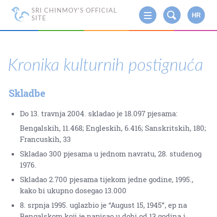
SRI CHINMOY'S OFFICIAL
HR
SITE
Kronika kulturnih postignuća
Skladbe
Do 13. travnja 2004. skladao je 18.097 pjesama:
Bengalskih, 11.468; Engleskih, 6.416; Sanskritskih, 180;
Francuskih, 33
Skladao 300 pjesama u jednom navratu, 28. studenog
1976.
Skladao 2.700 pjesama tijekom jedne godine, 1995.,
kako bi ukupno dosegao 13.000
8. srpnja 1995. uglazbio je “August 15, 1945”, ep na
Bengalskom koji je napisao u dobi od 13 godina i