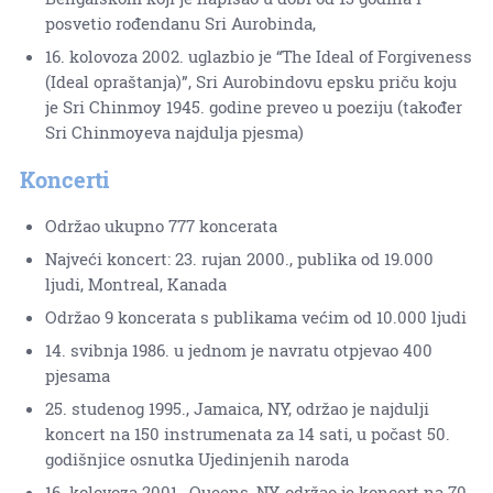
posvetio rođendanu Sri Aurobinda,
16. kolovoza 2002. uglazbio je “The Ideal of Forgiveness
(Ideal opraštanja)”, Sri Aurobindovu epsku priču koju
je Sri Chinmoy 1945. godine preveo u poeziju (također
Sri Chinmoyeva najdulja pjesma)
Koncerti
Održao ukupno 777 koncerata
Najveći koncert: 23. rujan 2000., publika od 19.000
ljudi, Montreal, Kanada
Održao 9 koncerata s publikama većim od 10.000 ljudi
14. svibnja 1986. u jednom je navratu otpjevao 400
pjesama
25. studenog 1995., Jamaica, NY, održao je najdulji
koncert na 150 instrumenata za 14 sati, u počast 50.
godišnjice osnutka Ujedinjenih naroda
16. kolovoza 2001., Queens, NY, održao je koncert na 70