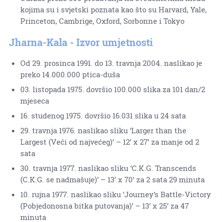
kojima su i svjetski poznata kao što su Harvard, Yale,
Princeton, Cambrige, Oxford, Sorbonne i Tokyo
Jharna-Kala - Izvor umjetnosti
Od 29. prosinca 1991. do 13. travnja 2004. naslikao je
preko 14.000.000 ptica-duša
03. listopada 1975. dovršio 100.000 slika za 101 dan/2
mjeseca
16. studenog 1975. dovršio 16.031 slika u 24 sata
29. travnja 1976. naslikao sliku ‘Larger than the
Largest (Veći od najvećeg)’ – 12’ x 27’ za manje od 2
sata
30. travnja 1977. naslikao sliku ‘C.K.G. Transcends
(C.K.G. se nadmašuje)’ – 13’ x 70’ za 2 sata 29 minuta
10. rujna 1977. naslikao sliku ‘Journey’s Battle-Victory
(Pobjedonosna bitka putovanja)’ – 13’ x 25’ za 47
minuta