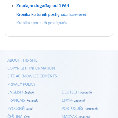
Značajni događaji od 1964
Kronika kulturnih postignuća
(current page)
Kronika sportskih postignuća
ABOUT THIS SITE
COPYRIGHT INFORMATION
SITE ACKNOWLEDGEMENTS
PRIVACY POLICY
ENGLISH
DEUTSCH
Engleski
Njemački
FRANÇAIS
日本語
Francuski
Japanski
РУССКИЙ
PORTUGUÊS
Ruski
Portugalski
ČEŠTINA
MAGYAR
Češki
Mađarski