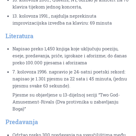
klavira tijekom jednog koncerta,
13. kolovoza 1991., najdulja neprekinuta
improvizacijska izvedba na klaviru: 69 minuta
Literatura
Napisao preko 1,450 knjiga koje uključuju poeziju,
eseje, predavanja, priče, igrokaze i aforizme; do danas
preko 100.000 pjesama i aforizama
7. kolovoza 1996. napravio je 24-satni poetski rekord:
napisao je 1.301 pjesmu za 22 sata i 45 minuta, (jednu
pjesmu svake 63 sekunde).
Pjesme su objavljene u 13-dijelnoj seriji “Two God-
Amusement-Rivals (Dva protivnika u zabavljanju
Boga)”
Predavanja
Održao preko 300 predavanja na sveučilištima među