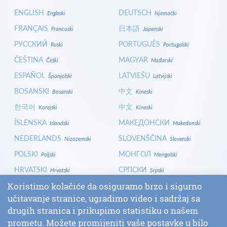
ENGLISH
DEUTSCH
Engleski
Njemački
FRANÇAIS
日本語
Francuski
Japanski
РУССКИЙ
PORTUGUÊS
Ruski
Portugalski
ČEŠTINA
MAGYAR
Češki
Mađarski
ESPAÑOL
LATVIEŠU
Španjolski
Latvijski
BOSANSKI
中文
Bosanski
Kineski
한국어
中文
Korejski
Kineski
ÍSLENSKA
МАКЕДОНСКИ
Islandski
Makedonski
NEDERLANDS
SLOVENŠČINA
Nizozemski
Slovenski
POLSKI
МОНГОЛ
Poljski
Mongolski
HRVATSKI
СРПСКИ
Hrvatski
Srpski
ITALIANO
বাংলা
Koristimo kolačiće da osiguramo brzo i sigurno
Talijanski
Bangla
učitavanje stranice, ugradimo video i sadržaj sa
БЪЛГАРСКИ
SLOVENČINA
Bugarski
Slovački
drugih stranica i prikupimo statistiku o našem
LOGIN
prometu. Možete promijeniti vaše postavke u bilo