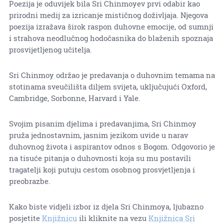
Poezija je oduvijek bila Sri Chinmoyev prvi odabir kao
prirodni medij za izricanje mističnog doživljaja. Njegova
poezija izražava širok raspon duhovne emocije, od sumnji
i strahova neodlučnog hodočasnika do blaženih spoznaja
prosvijetljenog učitelja.
Sri Chinmoy održao je predavanja o duhovnim temama na
stotinama sveučilišta diljem svijeta, uključujući Oxford,
Cambridge, Sorbonne, Harvard i Yale.
Svojim pisanim djelima i predavanjima, Sri Chinmoy
pruža jednostavnim, jasnim jezikom uvide u narav
duhovnog života i aspirantov odnos s Bogom. Odgovorio je
na tisuće pitanja o duhovnosti koja su mu postavili
tragatelji koji putuju cestom osobnog prosvjetljenja i
preobrazbe.
Kako biste vidjeli izbor iz djela Sri Chinmoya, ljubazno
posjetite
Knjižnicu
ili kliknite na vezu
Knjižnica Sri