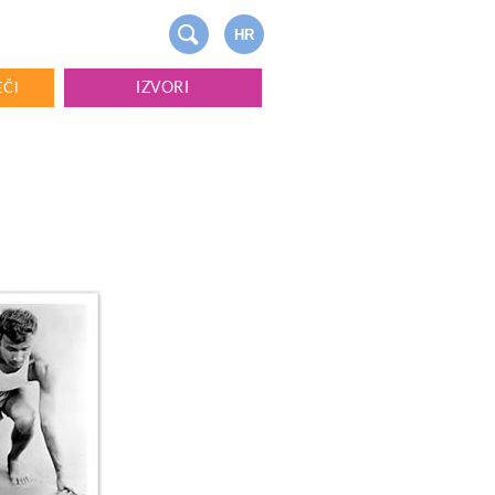
HR
IZVORI
EČI