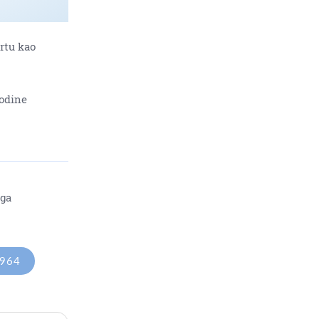
rtu kao
odine
oga
1964