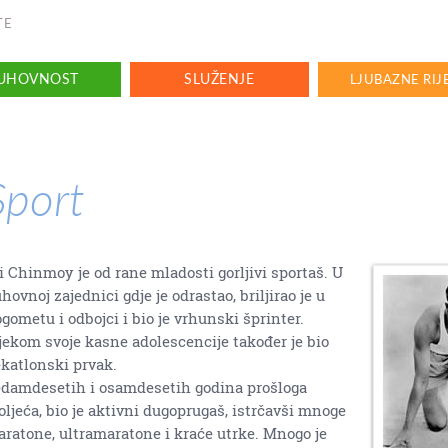
TE
UHOVNOST
SLUŽENJE
LJUBAZNE RIJ
Sport
i Chinmoy je od rane mladosti gorljivi sportaš. U
hovnoj zajednici gdje je odrastao, briljirao je u
gometu i odbojci i bio je vrhunski šprinter.
jekom svoje kasne adolescencije također je bio
katlonski prvak.
damdesetih i osamdesetih godina prošloga
oljeća, bio je aktivni dugoprugaš, istrčavši mnoge
ratone, ultramaratone i kraće utrke. Mnogo je