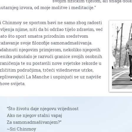
svojim fizičkim tijelom, ali snaga dola
utarnjeg izvora, od moje molitve i meditacije."
i Chinmoy se sportom bavi ne samo zbog radosti
vljenja njime, niti da bi održao tijelo zdravim, već
zato što sport smatra prirodnim sredstvom
ražavanje svoje filozofije samonadmašivanja.
dahnuti njegovim primjerom, nekoliko njegovih
enika pokušalo je razvući granice svojih osobnih
raničenja te su postavili nove svjetske rekorde u
zličitim područjima, trčeći višednevne utrke,
eplivavajući La Manche i uspinjući se uz najviše
hove svijeta.
“Što životu daje njegovu vrijednost
Ako ne njegov stalni vapaj
Za samonadmašivanjem?”
~Sri Chinmoy