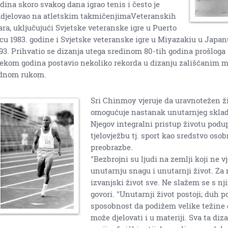
dina skoro svakog dana igrao tenis i često je
djelovao na atletskim takmičenjimaVeteranskih
ara, uključujući Svjetske veteranske igre u Puerto
cu 1983. godine i Svjetske veteranske igre u Miyazakiu u Japa
93. Prihvatio se dizanja utega sredinom 80-tih godina prošloga s
jekom godina postavio nekoliko rekorda u dizanju zališćanim m
ednom rukom.
Sri Chinmoy vjeruje da uravnotežen ž
omogućuje nastanak unutarnjeg sklada
Njegov integralni pristup životu podu
tjelovježbu tj. sport kao sredstvo oso
preobrazbe.
"Bezbrojni su ljudi na zemlji koji ne v
unutarnju snagu i unutarnji život. Za n
izvanjski život sve. Ne slažem se s nj
govori. "Unutarnji život postoji; duh po
sposobnost da podižem velike težine 
može djelovati i u materiji. Sva ta diz