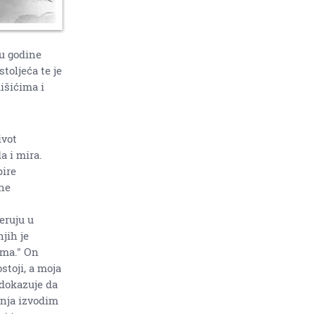
nu godine
toljeća te je
išićima i
ivot
 i mira.
pire
bne
jeruju u
jih je
ima." On
stoji, a moja
dokazuje da
anja izvodim