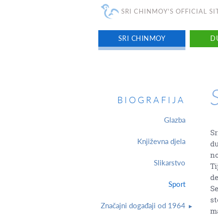
SRI CHINMOY'S OFFICIAL SI
SRI CHINMOY
D
BIOGRAFIJA
Glazba
Sr
Književna djela
du
no
Slikarstvo
Ti
de
Sport
Se
st
Značajni događaji od 1964
ma