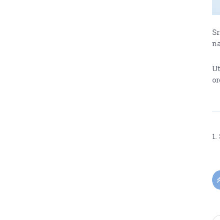
Sr
na
Ut
or
1.