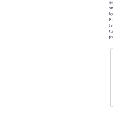
go
su
ig
Ri
19
ti
j