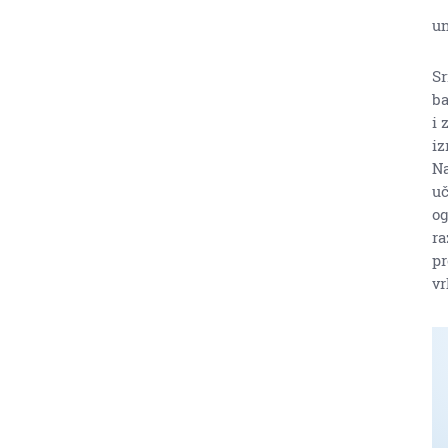
un
Sr
ba
i 
iz
Na
uč
og
ra
pr
vr